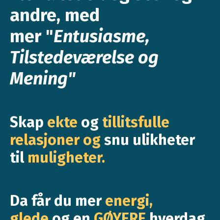
andre, med
mer
"
Entusiasme,
Tilstedeværelse og
Mening"
Skap
ekte
og
tillitsfulle
relasjoner og
snu ulikheter
til
muligheter.
Da får du mer
energi,
glede
og en
GØYERE
hverdag